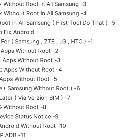
3- Add Arabic in Lolipop 7.x.x Without Root in All Samsung
4- Add Arabic in Lolipop 8.x.x Without Root in All Samsung
5- Add Arabic in Lolipop 9.x.x Without Root in All Samsung ( First Tool Do That )
p Fix Android
1- Fix Hand Free Without Root For ( Samsung , ZTE , LG , HTC )
2- Remove Sprint Apps Without Root
3- Remove Verizon Apps Without Root
4- Remove T-Mobile Apps Without Root
5- Remove AT&T Apps Without Root
6- Remove Security Notice ( Samsung Without Root )
7- Enable CDMA S7 & Later ( Via Verzion SIM )
8- Fix WIFI LG Without Root
9- Fix Checking Device Status Notice
10- Enable Arabic All Android Without Root
11- FRP ADB