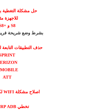
حل مشكلة التغطية ب
للاجهزة مث
S8 و +S8
بشرط وضع شريحة فريزو
حذف التطبيقات التابعة
SPRINT
ERIZON
-MOBILE
ATT
اصلاح مشكلة WIFI لكل هواتف LG
تخطي FRP ADB شامل