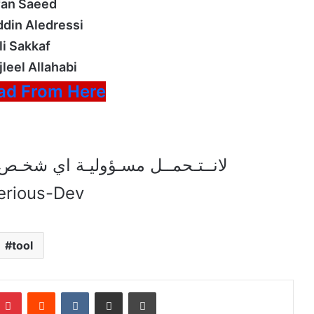
fan Saeed
din Aledressi
li Sakkaf
leel Allahabi
ad From Here
لانــتـحمــل مسـؤوليـة اي شخـص 
erious-Dev
tool
Pinterest
Reddit
VKontakte
Share via Email
Print