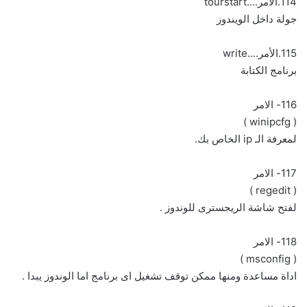
114.الأمر....tourstart
جولة داخل الويندوز
115.الأمر....write
برنامج الكتابة
116- الامر
( winipcfg )
لمعرفة الـ ip الخاص بك.
117- الامر
( regedit )
لفتح شاشة الريجسترى للوندوز .
118- الامر
( msconfig )
اداة مساعدة ومنها ممكن توقف تشغيل اى برنامج اما الوندوز يبدا .