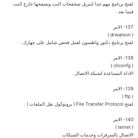
لفتح برنامج مهم جدا لتنزيل صحفحات النت وتصفحها خارج النت
فيما بعد .
137- الامر
( drwatson )
لفتح برنامج دكتور واطسون لعمل فحص شامل على جهازك .
138- الامر
( cliconfg )
الاداة المساعدة لشبكة الاتصال .
139- الامر
( ftp )
لفتح File Transfer Protocol ( بروتوكول نقل الملفات ) .
140- الامر
( telnet )
الاتصال بالسرفرات وخدمات الشبكات