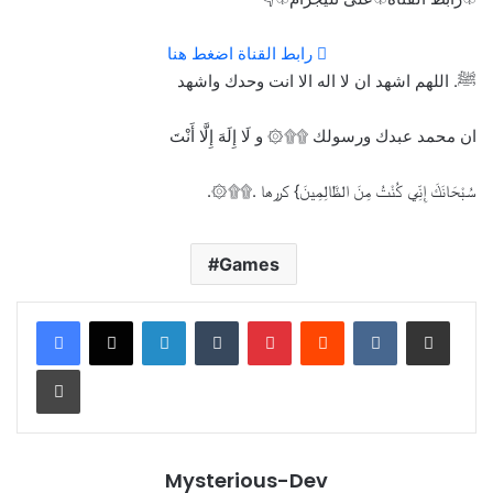
رابط القناة
اضغط هنا
ﷺ. اللهم اشهد ان لا اله الا انت وحدك واشهد
ان محمد عبدك ورسولك ۩۩۞ و لَا إِلَهَ إِلَّا أَنْتَ
سُبْحَانَكَ إِنِّي كُنْتُ مِنَ الظَّالِمِينَ} كررها .۩۩۞.
Games
LinkedIn
Tumblr
Pinterest
Reddit
VKontakte
Share via Email
Print
Mysterious-Dev