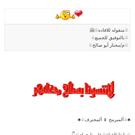
♧منقوله للافاده♧🤗
♧بالتوفيق للجميع♧
♧م/مختار أبو صالح♧
♣♧ألمبرمج 📱 ألمحترف♧♣
♧رابط القناة♧على تليجرام♧👇