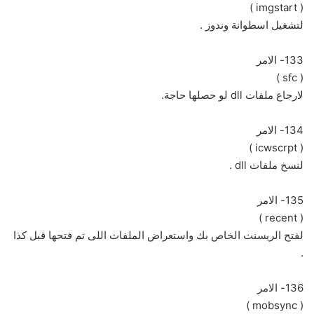
( imgstart )
لتشغيل اسطوانة وندوز .
133- الامر
( sfc )
لارجاع ملفات dll لو حصلها حاجة.
134- الامر
( icwscrpt )
لنسخ ملفات dll .
135- الامر
( recent )
لفتح الريسنت الخاص بك واستعراض الملفات اللى تم فتحها قبل كذا
.
136- الامر
( mobsync )