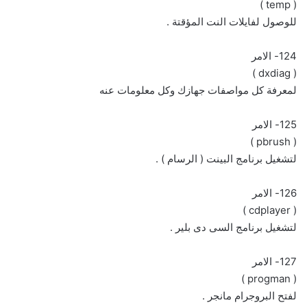
( temp )
للوصول لفايلات النت المؤقتة .
124- الامر
( dxdiag )
لمعرفة كل مواصفات جهازك وكل معلومات عنه
125- الامر
( pbrush )
لتشغيل برنامج البينت ( الرسام ) .
126- الامر
( cdplayer )
لتشغيل برنامج السى دى بلير .
127- الامر
( progman )
لفتح البروجرام مانجر .