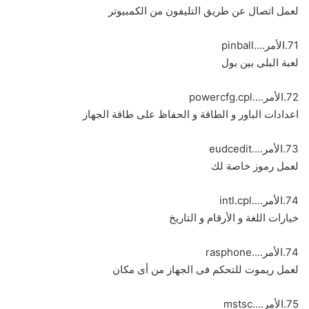
لعمل اتصال عن طريق التليفون من الكمبيوتر
71.الأمر....pinball
لعبة البلى بين بول
72.الأمر....powercfg.cpl
اعدادات الباور و الطاقة و الحفاظ على طاقة الجهاز
73.الأمر....eudcedit
لعمل رموز خاصة لك
74.الأمر....intl.cpl
خيارات اللغة و الأرقام و التاريخ
74.الأمر....rasphone
لعمل ريموت للتحكم فى الجهاز من أى مكان
75.الأمر....mstsc