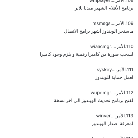
108.الأمر....wmplayer
برنامج الأفلام الشهير ميديا بلاير
109.الأمر....msmsgs
ماسنجر الويندوز أشهر برامج الاتصال
110.الأمر....wiaacmgr
لسحب صورة من كاميرا رقمية و يلزم وجود كاميرا
111.الأمر....syskey
لعمل حماية للويندوز
112.الأمر....wupdmgr
لفتح برنامج تحديث الويندوز الى آخر نسخة
113.الأمر....winver
لمعرفة اصدار الويندوز