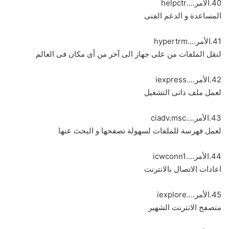
40.الأمر....helpctr
المساعدة و الدعم الفنى
41.الأمر....hypertrm
لنقل الملفات من على جهاز الى آخر من أى مكان فى العالم
42.الأمر....iexpress
لعمل ملف ذاتى التشغيل
43.الأمر....ciadv.msc
لعمل فهرسة للملفات لسهولة تصفحها و البحث عنها
44.الأمر....icwconn1
اعادات الاتصال بالانترنت
45.الأمر....iexplore
متصفح الانترنت الشهير