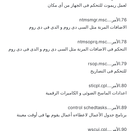
لعمل ريموت للتحكم فى الجهاز من أى مكان
76.الأمر....ntmsmgr.msc
الاضافات المرنة مثل السى دى روم و الدى فى دى روم
78.الأمر....ntmsoprq.msc
التحكم فى الاضافات المرنة مثل السى دى روم و الدى فى دى روم
79.الأمر....rsop.msc
للتحكم فى التصاريح
80.الأمر....sticpl.cpl
اعدادات الماسح الضوئى و الكاميرات الرقمية
89.الأمر....control schedtasks
برنامج جدول الأعمال لاعطاءه أعمال يقوم بها فى أوقت معينة
90.الأمر....wscui.cpl