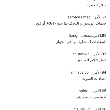
سنتر الحماية
91.الأمر....services.msc
خدمات الويندوز و التحكم بها سواء اغلاق أو فتح
92.الأمر....fsmgmt.msc
المجلدات المشارك بها فى الجهاز
93.الأمر....shutdown
عمل اغلاق للويندوز
94.الأمر....mmsys.cpl
اعدادات الصوت
95.الأمر....spider
لعبة سبايدر سوليتير
96.الأمر....msinfo32