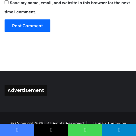
*
Save my name, email, and website in this browser for the next
time I comment.
Advertisement
© Copyright 2026, All Rights Reserved |
Jannah Theme by
TieLabs