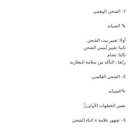
1- الشحن الوهمي
🔧 الصيانه
أولا: تغيير بيت الشحن
ثانيا: تغيير آيسي الشحن
ثالثا: نضام
رابعا : التأكد من سلامة البطاريه
2- الشحن العكسي
🔧الصيانه
نفس الخطوات الأولى👆
3- ضهور علامة × اثناء الشحن