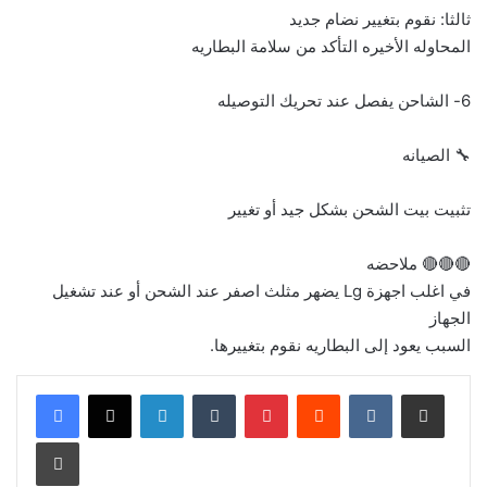
ثالثا: نقوم بتغيير نضام جديد
المحاوله الأخيره التأكد من سلامة البطاريه
6- الشاحن يفصل عند تحريك التوصيله
🔧 الصيانه
تثبيت بيت الشحن بشكل جيد أو تغيير
🔴🔴🔴 ملاحضه
في اغلب اجهزة Lg يضهر مثلث اصفر عند الشحن أو عند تشغيل
الجهاز
السبب يعود إلى البطاريه نقوم بتغييرها.
LinkedIn
Tumblr
Pinterest
Reddit
VKontakte
Share via Email
Print